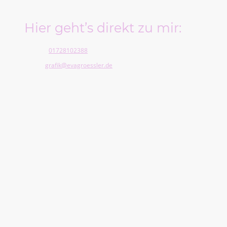
Hier geht’s direkt zu mir:
Telefon:
01728102388
E-Mail:
grafik@evagroessler.de
Adresse: